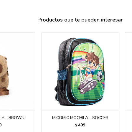
095900358
095409228
Productos que te pueden interesar
095900359
095101550
095900383
095900383
095900354
ILA - BROWN
MICOMIC MOCHILA - SOCCER
9
499
$