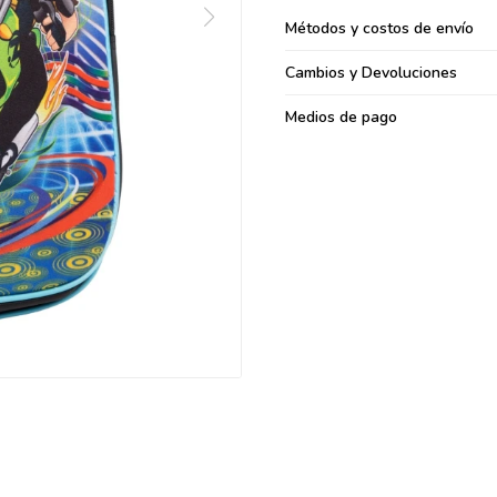
095900371
Métodos y costos de envío
095900382
Cambios y Devoluciones
095900344
094499894
Medios de pago
095900361
095900369
095900374
095900376
097080133
096433997
095101509
097541983
094841050
095660015
095900341
097053671
095272924