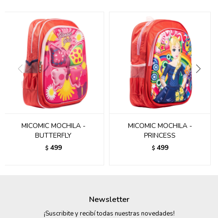
095900374
095900376
097080133
096433997
095101509
097541983
MICOMIC MOCHILA -
MICOMIC MOCHILA -
094841050
BUTTERFLY
PRINCESS
499
499
095660015
$
$
095900341
097053671
Newsletter
095272924
¡Suscribite y recibí todas nuestras novedades!