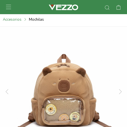

095900378
Accesorios
Mochilas
095900365
095900383
095305135
095271242
095900355
095900340
095900372
095101429
095277079