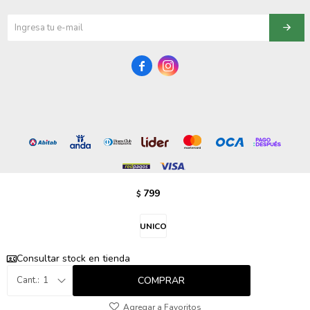
095900358
095409228


095900359
095101550
095900383
095900383
799
$
095900354
© Copyright 2026 / Vezzo Calzados
UNICO
Consultar stock en tienda
COMPRAR
1
Fenicio