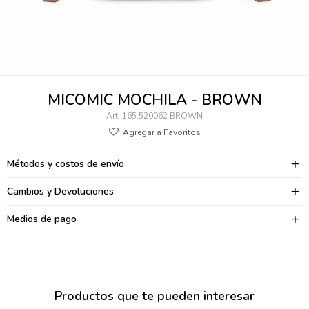
095900346
094499984
097538242
MICOMIC MOCHILA - BROWN
095102131
165.520062 BROWN
095900371
Métodos y costos de envío
095900382
Cambios y Devoluciones
095900344
Medios de pago
094499894
095900361
095900369
Productos que te pueden interesar