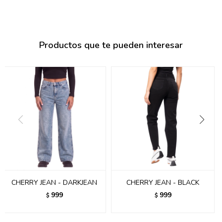
095900374
095900376
Productos que te pueden interesar
097080133
096433997
095101509
097541983
094841050
095660015
095900341
CHERRY JEAN - DARKJEAN
CHERRY JEAN - BLACK
097053671
999
999
$
$
095272924