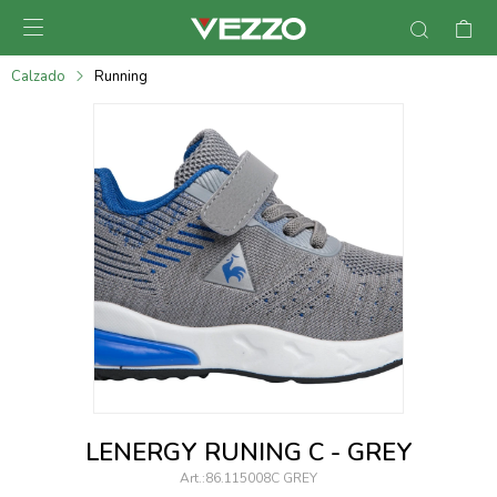

095900378
Calzado
Running
095900365
095900383
095305135
095271242
095900355
095900340
095900372
095101429
LENERGY RUNING C - GREY
095277079
86.115008C GREY