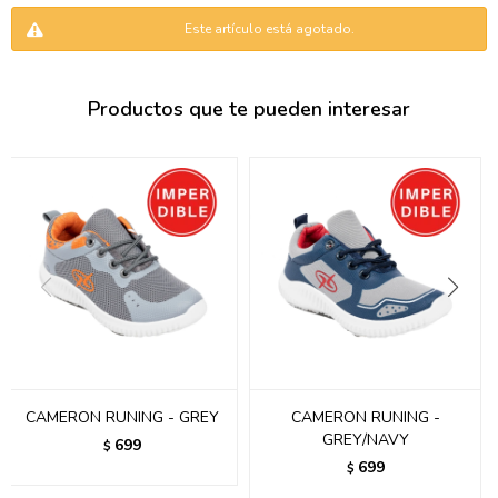
095900346
Este artículo está agotado.
094499984
Productos que te pueden interesar
097538242
095102131
095900371
095900382
095900344
094499894
095900361
CAMERON RUNING - GREY
CAMERON RUNING -
GREY/NAVY
699
$
095900369
699
$