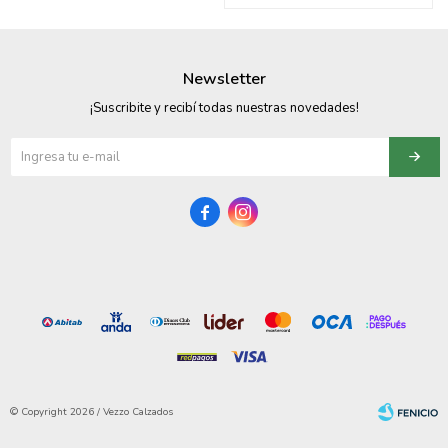
095900374
095900376
Newsletter
097080133
¡Suscribite y recibí todas nuestras novedades!
096433997
095101509


097541983
094841050
095660015
095900341
097053671
© Copyright 2026 / Vezzo Calzados
095272924