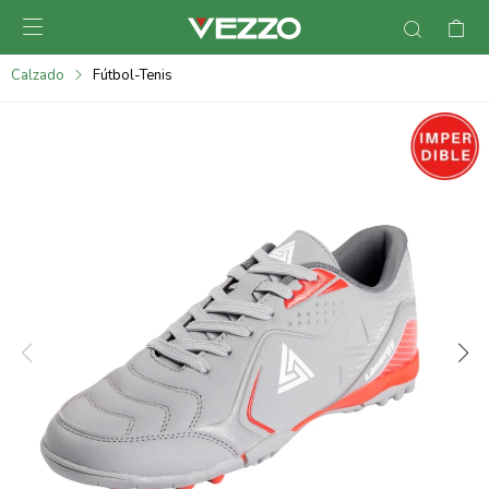

095900378
Calzado
Fútbol-Tenis
095900365
095900383
095305135
095271242
095900355
095900340
095900372
095101429
095277079