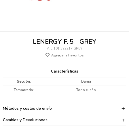
095900346
094499984
097538242
LENERGY F. 5 - GREY
095102131
101.322217 GREY
095900371
095900382
Características
095900344
Sección
Dama
Temporada
Todo el año
094499894
095900361
Métodos y costos de envío
095900369
Cambios y Devoluciones