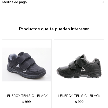
095900374
Medios de pago
095900376
097080133
Productos que te pueden interesar
096433997
095101509
097541983
094841050
095660015
095900341
097053671
LENERGY TENIS C - BLACK
LENERGY TENIS C - BLACK
999
999
$
$
095272924