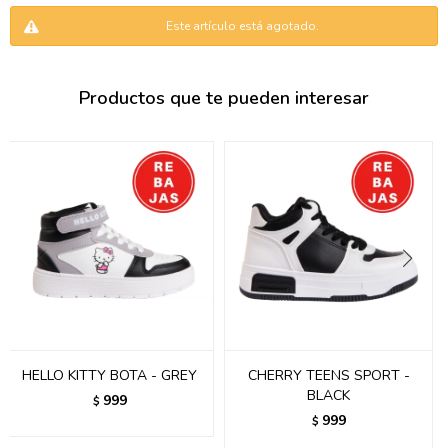
095900346
Este artículo está agotado.
094499984
Productos que te pueden interesar
097538242
095102131
095900371
095900382
095900344
094499894
095900361
HELLO KITTY BOTA - GREY
CHERRY TEENS SPORT -
BLACK
999
$
095900369
999
$