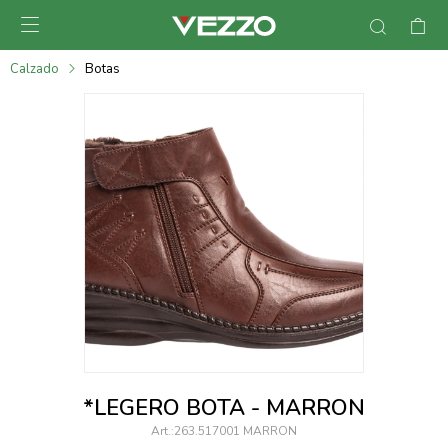

095900378
Calzado
Botas
095900365
095900383
095305135
095271242
095900355
095900340
095900372
095101429
*LEGERO BOTA - MARRON
095277079
263.517001 MARRON