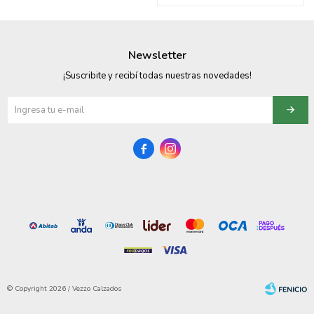
095900374
095900376
Newsletter
097080133
¡Suscribite y recibí todas nuestras novedades!
096433997
095101509


097541983
094841050
095660015
095900341
097053671
© Copyright 2026 / Vezzo Calzados
095272924