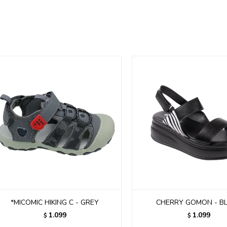
*MICOMIC HIKING C - GREY
CHERRY GOMON - B
1.099
1.099
$
$