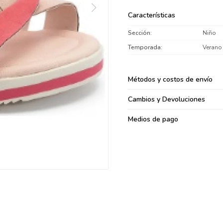
095900371
Características
095900382
Sección
Niño
095900344
094499894
Temporada
Verano
095900361
095900369
Métodos y costos de envío
095900374
Cambios y Devoluciones
095900376
097080133
Medios de pago
096433997
095101509
097541983
094841050
095660015
095900341
097053671
095272924