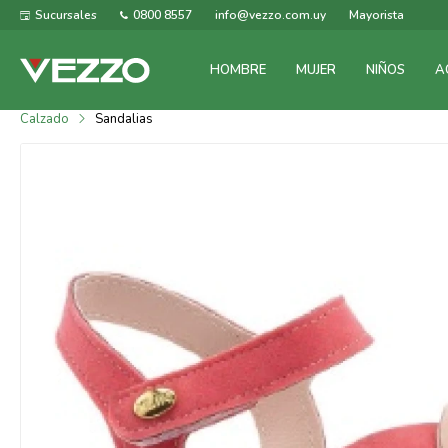
Sucursales
0800 8557
info@vezzo.com.uy
Mayorista
HOMBRE
MUJER
NIÑOS
A
Calzado
Sandalias