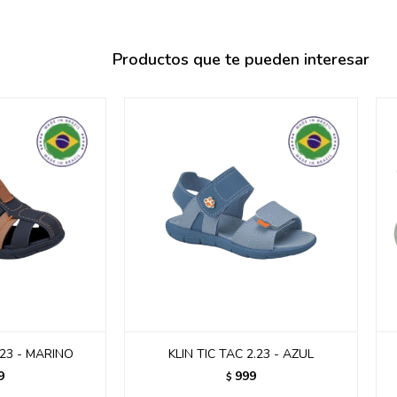
095900358
095409228
Productos que te pueden interesar
095900359
095101550
095900383
095900383
095900354
.23 - MARINO
KLIN TIC TAC 2.23 - AZUL
9
999
$