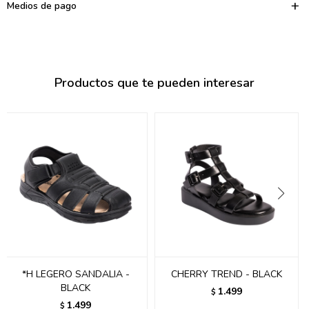
095900374
Medios de pago
095900376
097080133
Productos que te pueden interesar
096433997
095101509
097541983
094841050
095660015
095900341
097053671
*H LEGERO SANDALIA -
CHERRY TREND - BLACK
BLACK
1.499
$
095272924
1.499
$