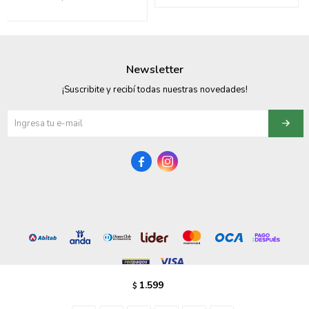
095900358
095409228
Newsletter
095900359
¡Suscribite y recibí todas nuestras novedades!
095101550
095900383


095900383
095900354
1.599
$
© Copyright 2026 / Vezzo Calzados