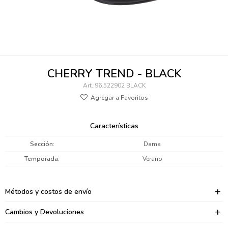
095900346
094499984
097538242
CHERRY TREND - BLACK
095102131
96.522902 BLACK
095900371
095900382
Características
095900344
Sección
Dama
Temporada
Verano
094499894
095900361
Métodos y costos de envío
095900369
Cambios y Devoluciones