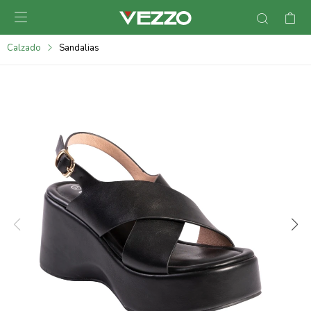

095900378
Calzado
Sandalias
095900365
095900383
095305135
095271242
095900355
095900340
095900372
095101429
095277079