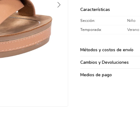
095900371
Características
095900382
Sección
Niño
095900344
094499894
Temporada
Verano
095900361
095900369
Métodos y costos de envío
095900374
Cambios y Devoluciones
095900376
097080133
Medios de pago
096433997
095101509
097541983
094841050
095660015
095900341
097053671
095272924