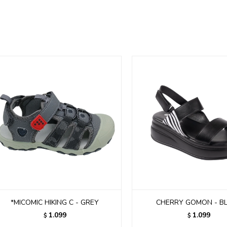
*MICOMIC HIKING C - GREY
CHERRY GOMON - B
1.099
1.099
$
$