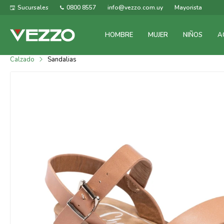
Sucursales
0800 8557
info@vezzo.com.uy
Mayorista
HOMBRE
MUJER
NIÑOS
A
Calzado
Sandalias