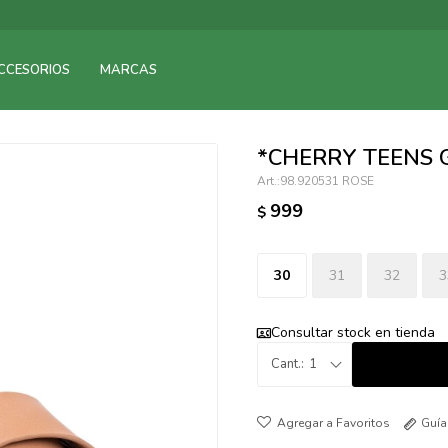
095900375
CCESORIOS
MARCAS
095900378
095900365
095900383
*CHERRY TEENS
095305135
98.920531 ROSE
095271242
999
$
095900355
095900340
095900372
30
31
32
3
095101429
095277079
Consultar stock en tienda
095900346
1
094499984
097538242
Guía
095102131