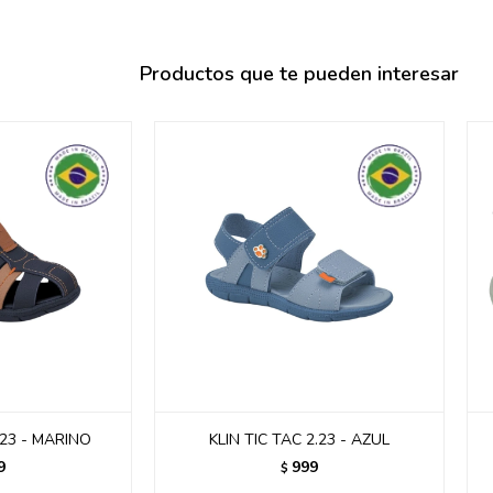
095900358
095409228
Productos que te pueden interesar
095900359
095101550
095900383
095900383
095900354
.23 - MARINO
KLIN TIC TAC 2.23 - AZUL
9
999
$