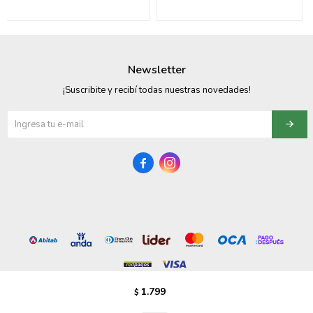
095900358
095409228
Newsletter
095900359
¡Suscribite y recibí todas nuestras novedades!
095101550
095900383


095900383
095900354
1.799
$
© Copyright 2026 / Vezzo Calzados