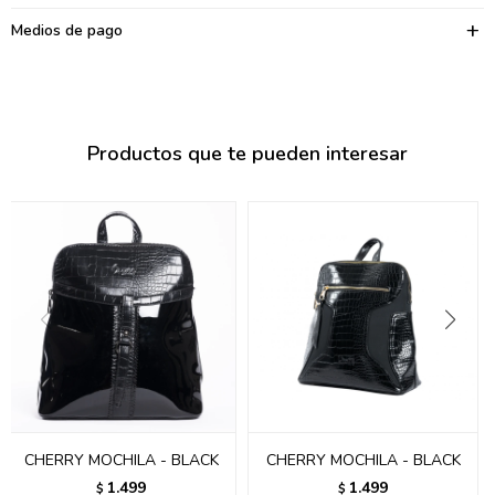
095900374
Medios de pago
095900376
097080133
096433997
Productos que te pueden interesar
095101509
097541983
094841050
095660015
095900341
097053671
CHERRY MOCHILA - BLACK
CHERRY MOCHILA - BLACK
095272924
1.499
1.499
$
$