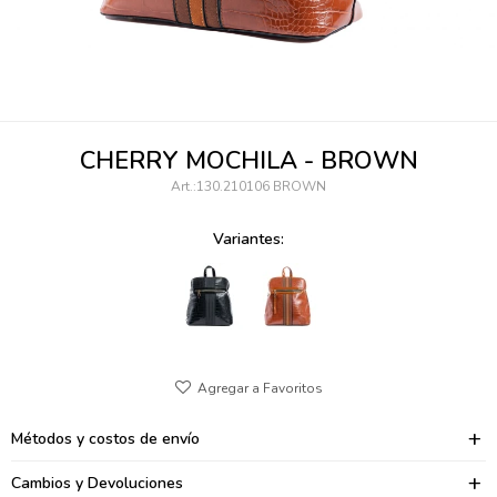
095900346
094499984
097538242
CHERRY MOCHILA - BROWN
095102131
130.210106 BROWN
095900371
Variantes:
095900382
095900344
094499894
095900361
Métodos y costos de envío
095900369
Cambios y Devoluciones