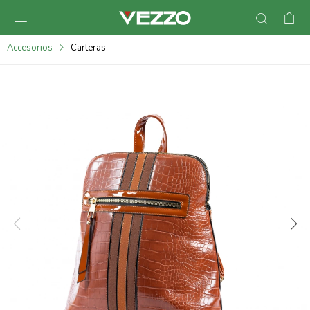

095900378
Accesorios
Carteras
095900365
095900383
095305135
095271242
095900355
095900340
095900372
095101429
095277079