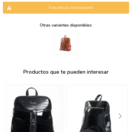
095900346
Este artículo está agotado.
094499984
Otras variantes disponibles:
097538242
095102131
095900371
095900382
Productos que te pueden interesar
095900344
094499894
095900361
095900369