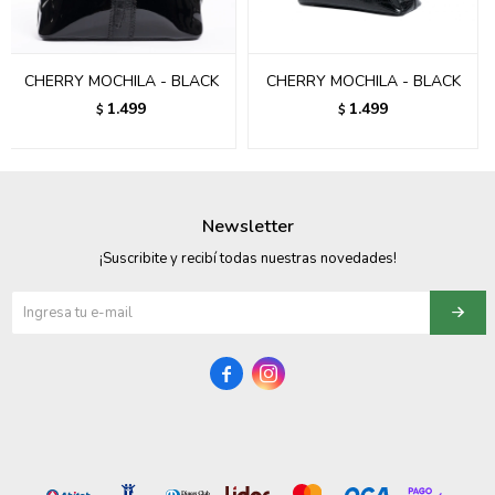
095900374
095900376
CHERRY MOCHILA - BLACK
CHERRY MOCHILA - BLACK
097080133
1.499
1.499
$
$
096433997
095101509
Newsletter
097541983
¡Suscribite y recibí todas nuestras novedades!
094841050
095660015


095900341
097053671
095272924