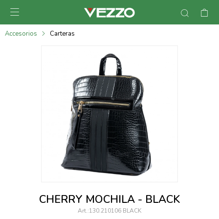

095900378
Accesorios
Carteras
095900365
095900383
095305135
095271242
095900355
095900340
095900372
095101429
CHERRY MOCHILA - BLACK
095277079
130.210106 BLACK