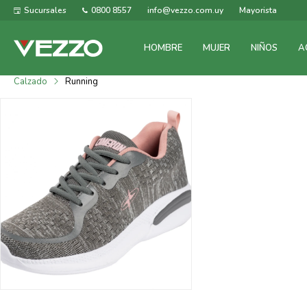
Sucursales
0800 8557
info@vezzo.com.uy
Mayorista
HOMBRE
MUJER
NIÑOS
A
Calzado
Running