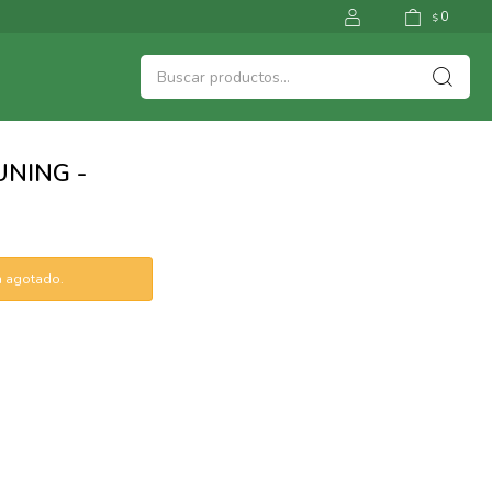
0
$
tá agotado.