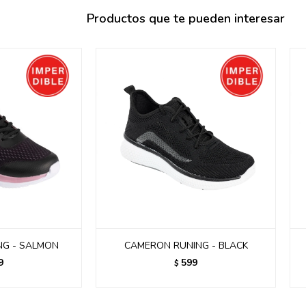
095900371
Productos que te pueden interesar
095900382
095900344
094499894
095900361
095900369
095900374
095900376
097080133
096433997
095101509
097541983
094841050
NG - SALMON
CAMERON RUNING - BLACK
095660015
9
599
$
095900341
097053671
095272924