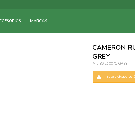
095900375
CCESORIOS
MARCAS
095900378
095900365
095900383
CAMERON RUNING -
095305135
GREY
095271242
86.210041 GREY
095900355
095900340
Este artículo es
095900372
095101429
095277079
095900346
094499984
097538242
095102131