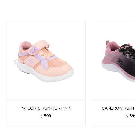
*MICOMIC RUNING - PINK
CAMERON RUNI
599
59
$
$