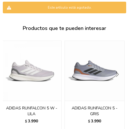
095900346
Este artículo está agotado.
094499984
Productos que te pueden interesar
097538242
095102131
095900371
095900382
095900344
094499894
095900361
ADIDAS RUNFALCON 5 W -
ADIDAS RUNFALCON 5 -
LILA
GRIS
095900369
3.990
3.990
$
$