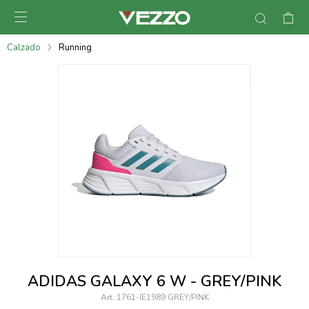

095900378
Calzado
Running
095900365
095900383
095305135
095271242
095900355
095900340
095900372
095101429
ADIDAS GALAXY 6 W - GREY/PINK
095277079
1761-IE1989 GREY/PINK