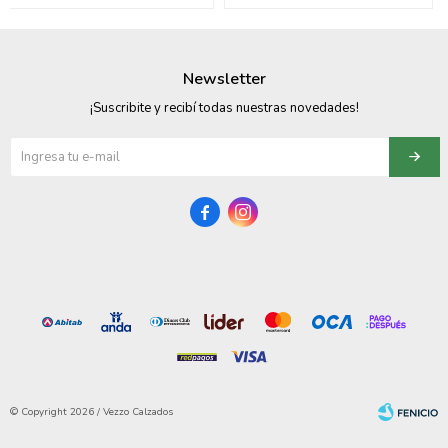
095900374
095900376
Newsletter
097080133
¡Suscribite y recibí todas nuestras novedades!
096433997
095101509


097541983
094841050
095660015
095900341
097053671
© Copyright 2026 / Vezzo Calzados
095272924