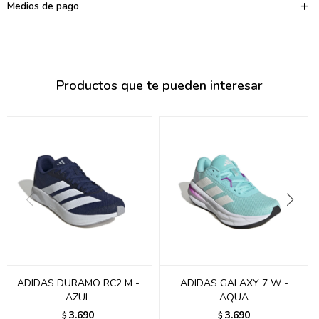
095900374
Medios de pago
095900376
097080133
Productos que te pueden interesar
096433997
095101509
097541983
094841050
095660015
095900341
097053671
ADIDAS DURAMO RC2 M -
ADIDAS GALAXY 7 W -
AZUL
AQUA
095272924
3.690
3.690
$
$