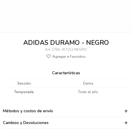
095900346
094499984
097538242
ADIDAS DURAMO - NEGRO
095102131
1761-JR7152 NEGRO
095900371
095900382
Características
095900344
Sección
Dama
Temporada
Todo el año
094499894
095900361
Métodos y costos de envío
095900369
Cambios y Devoluciones