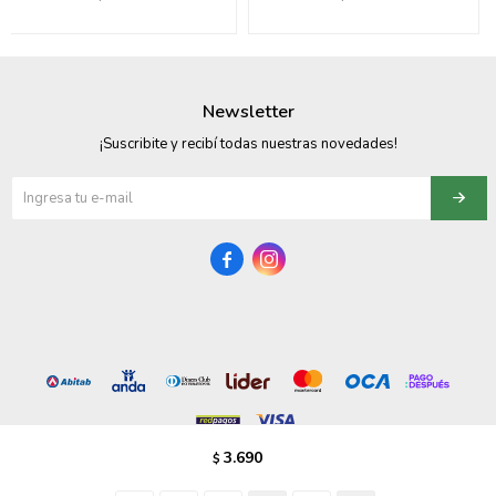
095900358
095409228
Newsletter
095900359
¡Suscribite y recibí todas nuestras novedades!
095101550
095900383


095900383
095900354
3.690
$
© Copyright 2026 / Vezzo Calzados