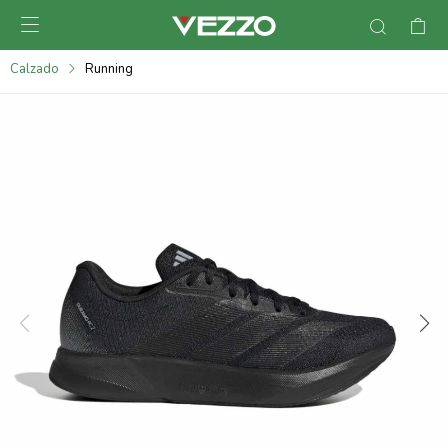

095900378
Calzado
Running
095900365
095900383
095305135
095271242
095900355
095900340
095900372
095101429
095277079