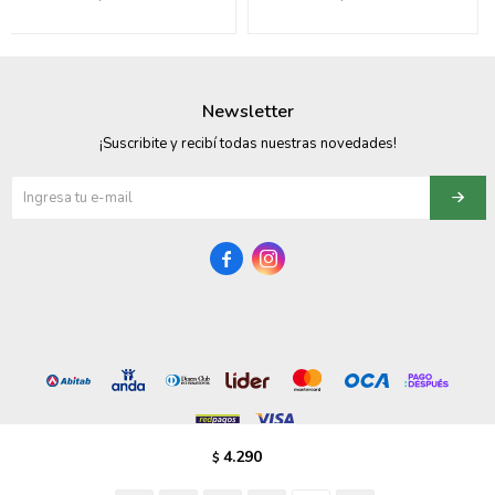
095900358
095409228
Newsletter
095900359
¡Suscribite y recibí todas nuestras novedades!
095101550
095900383


095900383
095900354
4.290
$
© Copyright 2026 / Vezzo Calzados