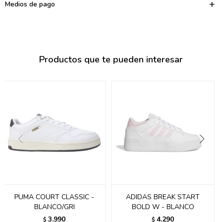
095900374
Medios de pago
095900376
097080133
Productos que te pueden interesar
096433997
095101509
097541983
094841050
095660015
095900341
097053671
PUMA COURT CLASSIC -
ADIDAS BREAK START
BLANCO/GRI
BOLD W - BLANCO
095272924
3.990
4.290
$
$