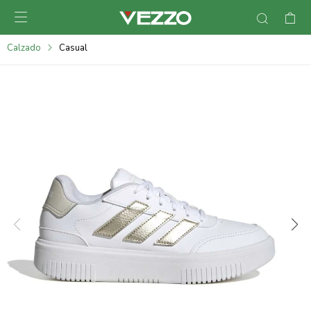

095900378
Calzado
Casual
095900365
095900383
095305135
095271242
095900355
095900340
095900372
095101429
095277079