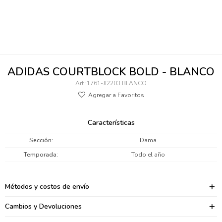
095900346
094499984
097538242
ADIDAS COURTBLOCK BOLD - BLANCO
095102131
1761-JI2203 BLANCO
095900371
095900382
Características
095900344
Sección
Dama
Temporada
Todo el año
094499894
095900361
Métodos y costos de envío
095900369
Cambios y Devoluciones