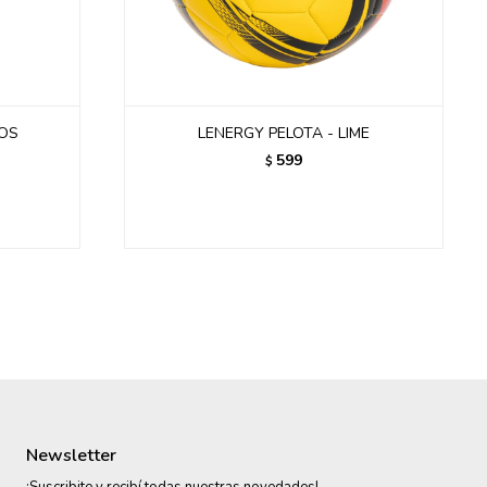
IOS
LENERGY PELOTA - LIME
599
$
Newsletter
¡Suscribite y recibí todas nuestras novedades!