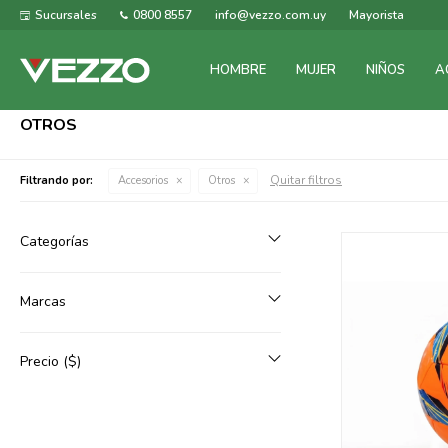
Sucursales
0800 8557
info@vezzo.com.uy
Mayorista
HOMBRE
MUJER
NIÑOS
A
OTROS
Quitar filtros
Filtrando por:
Accesorios
Otros
Categorías
Marcas
Precio
($)