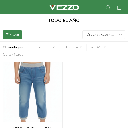

TODO EL AÑO
Recomendados
Filtrando por:
Indumentaria
Todo el año
Talle 4/5
Quitar filtros