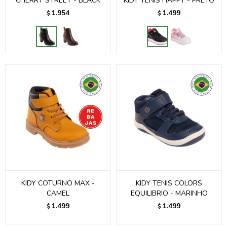
CHERRY STREET - BLACK
KIDY TENIS HAPPY - PRETO
1.954
1.499
$
$
KIDY COTURNO MAX -
KIDY TENIS COLORS
CAMEL
EQUILIBRIO - MARINHO
1.499
1.499
$
$