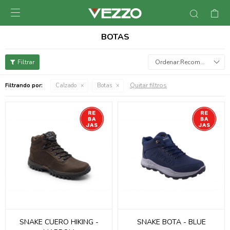

BOTAS
Recomendados
Quitar filtros
Filtrando por:
Calzado
Botas
SNAKE CUERO HIKING -
SNAKE BOTA - BLUE